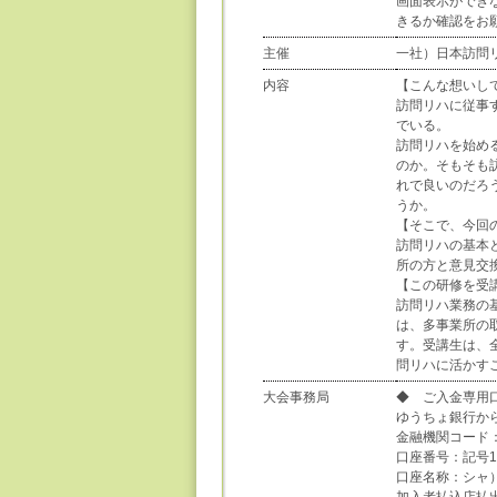
画面表示ができ
きるか確認をお
主催
一社）日本訪問
内容
【こんな想いし
訪問リハに従事
でいる。
訪問リハを始め
のか。そもそも
れで良いのだろ
うか。
【そこで、今回
訪問リハの基本
所の方と意見交
【この研修を受
訪問リハ業務の
は、多事業所の
す。受講生は、
問リハに活かす
大会事務局
◆ ご入金専用
ゆうちょ銀行か
金融機関コード：
口座番号：記号10
口座名称：シャ