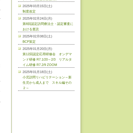
で
2025年03月15日(土)
制度改定
2025年02月24日(月)
第8回認定訪問療法士・認定審査に
ん
おける査読
2025年02月08日(土)
る
BCP策定
こ
2025年01月20日(月)
ろ
第12回認定応用研修会 オンデマ
ンド研修 R7.1/20～2/3 リアルタ
イム研修 R7.2/9 ZOOM
業
2025年01月18日(土)
小児訪問リハビリテーション～新
で
生児から成人まで スキル編その
ま
２～
訪