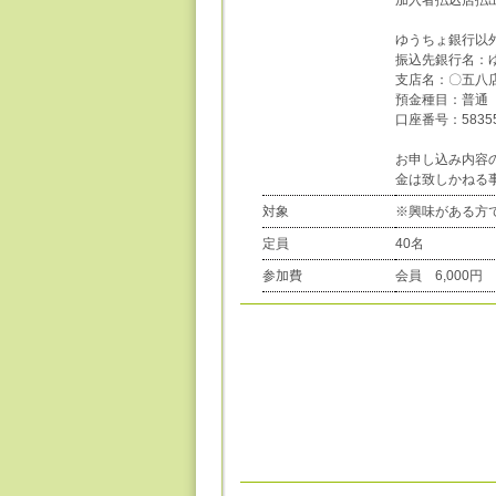
加入者払込店払
ゆうちょ銀行以
振込先銀行名：
支店名：〇五八
預金種目：普通
口座番号：58355
お申し込み内容
金は致しかねる
対象
※興味がある方
定員
40名
参加費
会員 6,000円