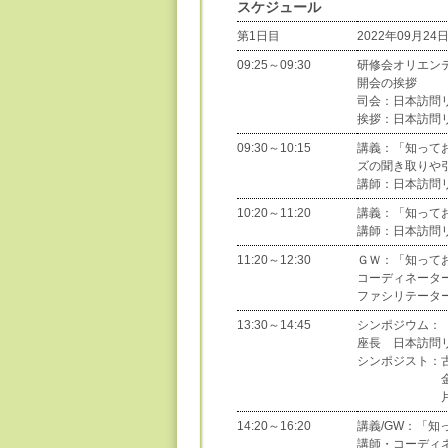
スケジュール
第1日目
2022年09月24日
09:25～09:30
研修会オリエン
開会の挨拶
司会：日本訪問
挨拶：日本訪問
09:30～10:15
講義：「知って
ズの聞き取りや
講師：日本訪問
10:20～11:20
講義：「知って
講師：日本訪問
11:20～12:30
ＧＷ：「知って
コーディネータ
ファシリテータ
13:30～14:45
シンポジウム：
座長 日本訪問
シンポジスト：
金谷 親好氏
片桐 洋介
14:20～16:20
講義/GW：
講師・コーディ