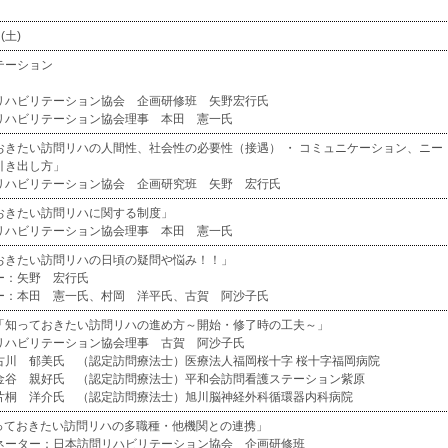
(土)
テーション
リハビリテーション協会 企画研修班 矢野宏行氏
リハビリテーション協会理事 本田 憲一氏
おきたい訪問リハの人間性、社会性の必要性（接遇） ・ コミュニケーション、ニー
引き出し方」
リハビリテーション協会 企画研究班 矢野 宏行氏
おきたい訪問リハに関する制度」
リハビリテーション協会理事 本田 憲一氏
おきたい訪問リハの日頃の疑問や悩み！！」
ー：矢野 宏行氏
ー：本田 憲一氏、村岡 洋平氏、古賀 阿沙子氏
「知っておきたい訪問リハの進め方～開始・修了時の工夫～」
リハビリテーション協会理事 古賀 阿沙子氏
古川 郁美氏 （認定訪問療法士）医療法人福岡桜十字 桜十字福岡病院
 （認定訪問療法士）平和会訪問看護ステーション紫原
氏 （認定訪問療法士）旭川脳神経外科循環器内科病院
「知っておきたい訪問リハの多職種・他機関との連携」
ネーター：日本訪問リハビリテーション協会 企画研修班