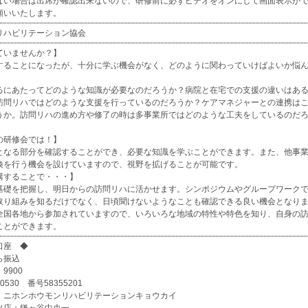
ない場合は出席が確認出来ないので、研修前に必ずビデオをオンにして画面表示が
願いいたします。
リハビリテーション協会
ていませんか？】
することになったが、十分に学ぶ機会がなく、どのように関わっていけばよいか悩
るにあたってどのような知識が必要なのだろうか？病院と在宅での支援の違いはあ
訪問リハではどのような支援を行っているのだろうか？ケアマネジャーとの連携は
うか。訪問リハの進め方や修了の時は多事業所ではどのような工夫をしているのだ
の研修会では！】
となる部分を確認することができ、必要な知識を学ぶことができます。また、他事
換を行う機会を設けていますので、視野を拡げることが可能です。
講することで・・・】
基礎を把握し、明日からの訪問リハに活かせます。シンポジウムやグループワーク
取り組みを知るだけでなく、日頃聞けないようなことも確認できる良い機会となり
全国各地から参加されていますので、いろいろな地域の特性や特色を知り、自身の
ことができます。
口座 ◆
ら振込
9900
530 番号58355201
）ニホンホウモンリハビリテーションキョウカイ