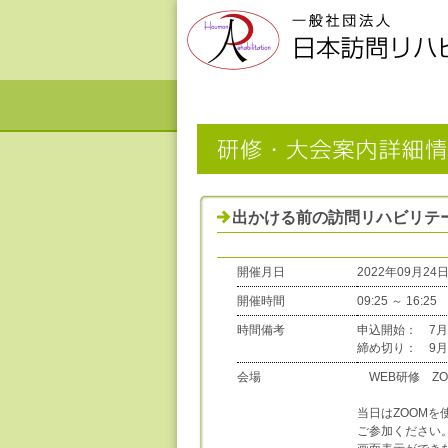
出かける前の訪問リハビリテ
開催月日
2022年09月24日
開催時間
09:25 ～ 16:25
時間備考
申込開始： 
締め切り： 9月
会場
WEB研修 Z
当日はZOOM
ご参加ください